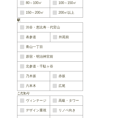
80～100㎡
100～150㎡
150～200㎡
200㎡以上
駅
渋谷・恵比寿・代官山
表参道
外苑前
青山一丁目
原宿・明治神宮前
北参道・千駄ヶ谷
乃木坂
赤坂
六本木
広尾
こだわり
ヴィンテージ
高級・タワー
デザイン重視
リノベ向き