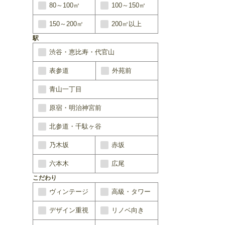
80～100㎡
100～150㎡
150～200㎡
200㎡以上
駅
渋谷・恵比寿・代官山
表参道
外苑前
青山一丁目
原宿・明治神宮前
北参道・千駄ヶ谷
乃木坂
赤坂
六本木
広尾
こだわり
ヴィンテージ
高級・タワー
デザイン重視
リノベ向き