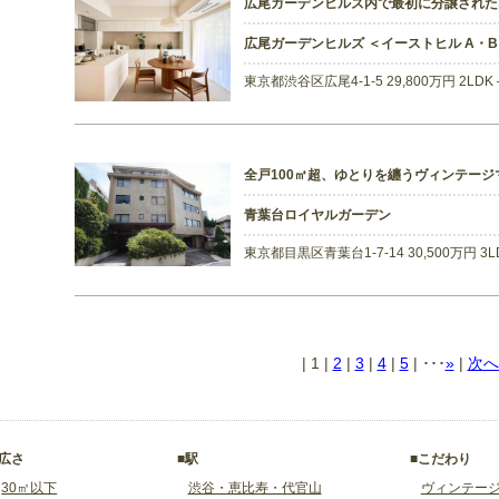
広尾ガーデンヒルズ内で最初に分譲され
広尾ガーデンヒルズ ＜イーストヒル A・
東京都渋谷区広尾4-1-5 29,800万円 2LD
全戸100㎡超、ゆとりを纏うヴィンテージ
青葉台ロイヤルガーデン
東京都目黒区青葉台1-7-14 30,500万円 3
|
1
|
2
|
3
|
4
|
5
| ･･･
»
|
次へ
■広さ
■駅
■こだわり
30㎡以下
渋谷・恵比寿・代官山
ヴィンテー