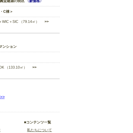
た圓堂建築の街区
〈新価格〉
B・C棟＞
K＋WIC＋SIC （79.14㎡）
>>
マンション
LDK （133.10㎡）
>>
>>
■コンテンツ一覧
ジ
私たちについて