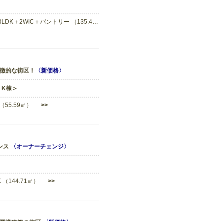
3LDK＋2WIC＋パントリー （135.4…
徴的な街区！
〈新価格〉
・K棟＞
K （55.59㎡）
>>
ンス
〈オーナーチェンジ〉
DK （144.71㎡）
>>