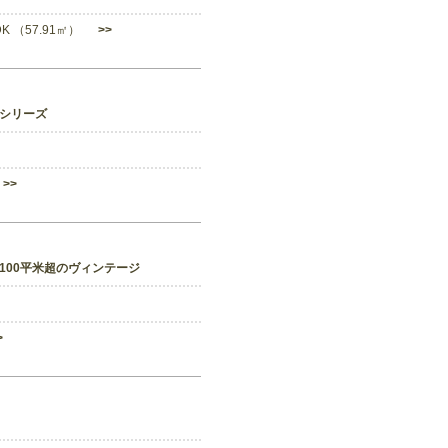
LDK （57.91㎡）
>>
シリーズ
>>
100平米超のヴィンテージ
>