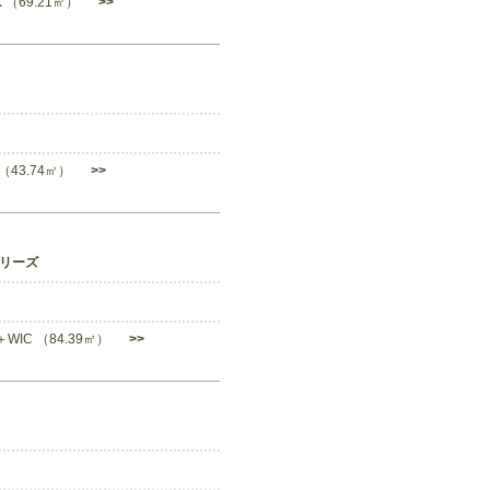
DK （69.21㎡）
>>
K （43.74㎡）
>>
リーズ
K＋WIC （84.39㎡）
>>