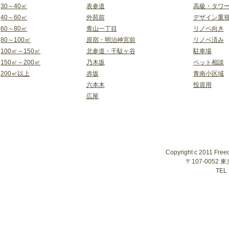
30～40㎡
表参道
高級・タワ
40～60㎡
外苑前
デザイン重
60～80㎡
青山一丁目
リノベ向き
80～100㎡
原宿・明治神宮前
リノベ済み
100㎡～150㎡
北参道・千駄ヶ谷
駐車場
150㎡～200㎡
乃木坂
ペット相談
200㎡以上
赤坂
青南小区域
六本木
投資用
広尾
Copyright c 2011 Free
〒107-0052
TEL 