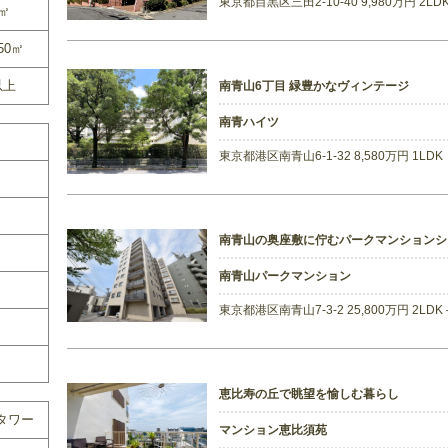
東京都目黒区三田2-10-40 9,980万円 2L
0㎡
50㎡
以上
南青山6丁目 緑豊かなヴィンテージ
南青ハイツ
東京都港区南青山6-1-32 8,580万円 1LD
南青山の奥座敷に佇むパークマンションシ
南青山パークマンション
東京都港区南青山7-3-2 25,800万円 2LD
恵比寿の丘で眺望を愉しむ暮らし
タワー
マンション恵比須苑