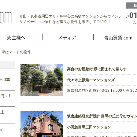
青山・表参道周辺エリアを中心に高級マンションからヴィンテージ、
リノベーション物件など優良な物件を厳選してご紹介！
受
 車はマストの物件
高台のお屋敷街 緑に囲まれて暮らす
6,000
代々木上原第一マンションズ
東京都渋谷区西原3-43-13 18,500万円 3L
万円～1
以上
坂倉建築研究所設計 目黒の丘に佇むヴィ
小田急目黒三田マンション
0㎡