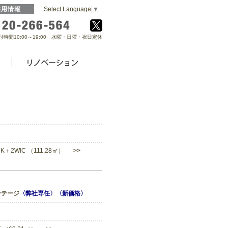
Select Language
▼
採用情報
0120-266-564
付時間10:00～19:00 水曜・日曜・祝日定休
DK＋2WIC （111.28㎡）
>>
ンテージ
〈弊社専任〉〈新価格〉