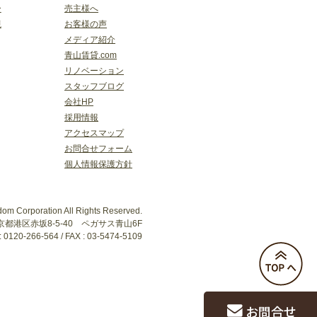
ー
売主様へ
視
お客様の声
メディア紹介
青山賃貸.com
リノベーション
スタッフブログ
会社HP
採用情報
アクセスマップ
お問合せフォーム
個人情報保護方針
dom Corporation All Rights Reserved.
 東京都港区赤坂8-5-40 ペガサス青山6F
: 0120-266-564 / FAX : 03-5474-5109
TO
お問合せ