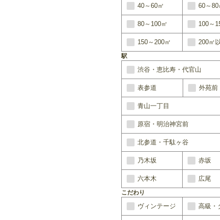
40～60㎡
60～8
80～100㎡
100～1
150～200㎡
200㎡
駅
渋谷・恵比寿・代官山
表参道
外苑前
青山一丁目
原宿・明治神宮前
北参道・千駄ヶ谷
乃木坂
赤坂
六本木
広尾
こだわり
ヴィンテージ
高級・