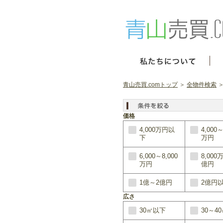
青山売買.comトップ
＞
全物件検索
＞
価格
4,000万円以
4,000～
下
万円
6,000～8,000
8,000
万円
億円
1億～2億円
2億円
広さ
30㎡以下
30～4