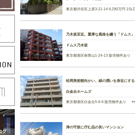
東京都渋谷区上原3-21-14 9,290万円 1S
乃木坂至近。重厚な風格を纏う「ドムス」
ドムス乃木坂
東京都港区南青山1-24-13 販売物件あり
松岡美術館向かい、緑の潤いを身近にする
白金台ホームズ
東京都港区白金台5-6-6 販売物件あり
>
津の守坂に佇む品の良いマンション