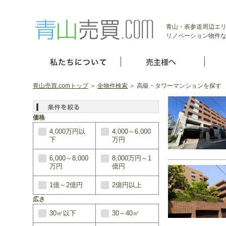
青山・表参道周辺エ
リノベーション物件
青山売買.comトップ
＞
全物件検索
＞ 高級・タワーマンションを探す
価格
4,000万円以
4,000～6,000
下
万円
6,000～8,000
8,000万円～1
万円
億円
1億～2億円
2億円以上
広さ
30㎡以下
30～40㎡