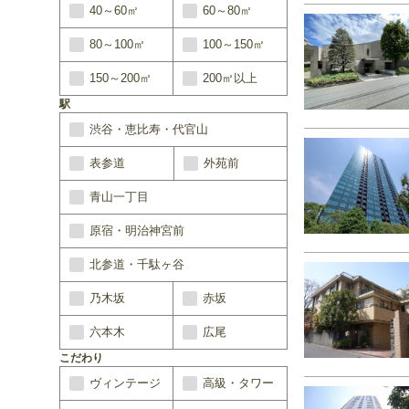
40～60㎡
60～80㎡
80～100㎡
100～150㎡
150～200㎡
200㎡以上
駅
渋谷・恵比寿・代官山
表参道
外苑前
青山一丁目
原宿・明治神宮前
北参道・千駄ヶ谷
乃木坂
赤坂
六本木
広尾
こだわり
ヴィンテージ
高級・タワー