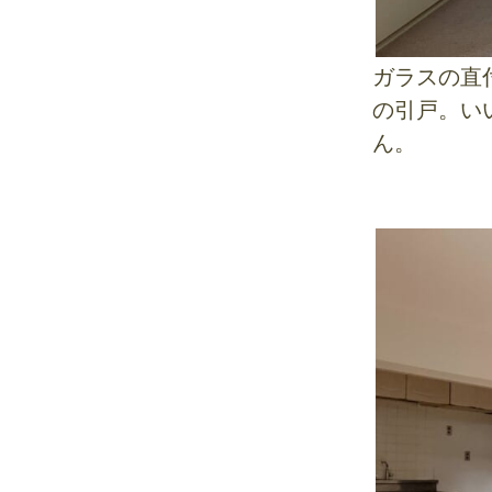
ガラスの直
の引戸。い
ん。