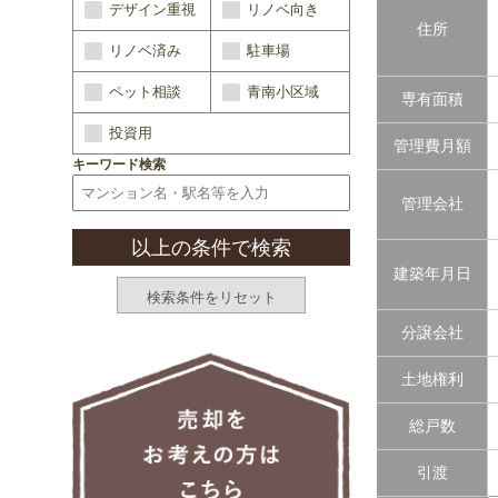
デザイン重視
リノベ向き
住所
リノベ済み
駐車場
ペット相談
青南小区域
専有面積
投資用
管理費月額
キーワード検索
管理会社
建築年月日
分譲会社
土地権利
総戸数
引渡