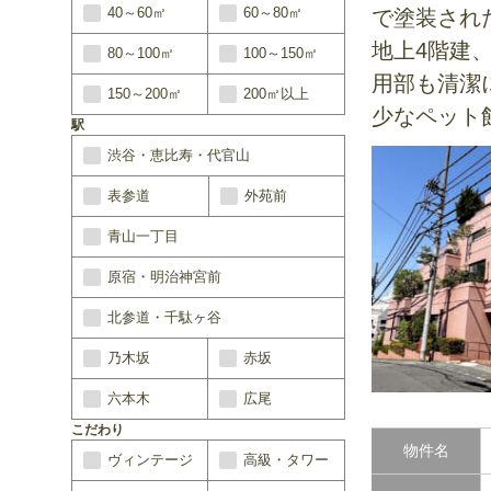
40～60㎡
60～80㎡
で塗装され
地上4階建
80～100㎡
100～150㎡
用部も清潔
150～200㎡
200㎡以上
少なペット
駅
渋谷・恵比寿・代官山
表参道
外苑前
青山一丁目
原宿・明治神宮前
北参道・千駄ヶ谷
乃木坂
赤坂
六本木
広尾
こだわり
物件名
ヴィンテージ
高級・タワー