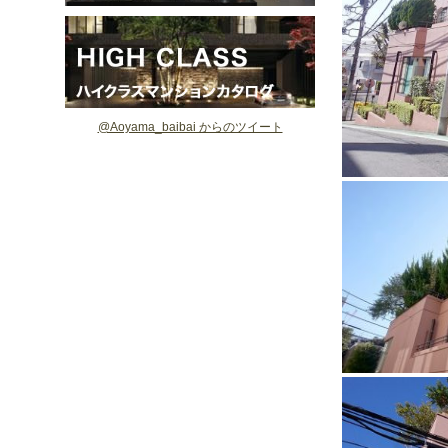
@Aoyama_baibai からのツイート