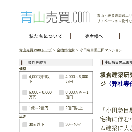
青山・表参道周辺エ
リノベーション物件
青山売買.comトップ
＞
全物件検索
＞ 小田急目黒三田マンション
小田急目黒三田
価格
坂倉建築研
4,000万円以
4,000～6,000
下
万円
ジ
〈弊社専
6,000～8,000
8,000万円～1
万円
億円
1億～2億円
2億円以上
「小田急目
広さ
宅街に佇む
30㎡以下
30～40㎡
ム建築に大