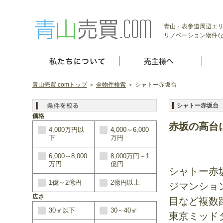
青山・表参道周辺エ
リノベーション物件
青山売買.comトップ
＞
全物件検索
＞ シャトー赤坂台
シャトー赤坂台
価格
赤坂の高台
4,000万円以
4,000～6,000
下
万円
6,000～8,000
8,000万円～1
万円
億円
シャトー赤
1億～2億円
2億円以上
ジマンショ
広さ
目など複数
30㎡以下
30～40㎡
東京ミッド