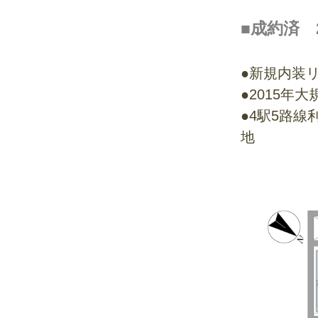
■成約済 
●新規内装リ
●2015年
●4駅5路
地