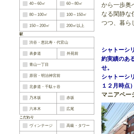
40～60㎡
60～80㎡
から一歩奥
なる閑静な
80～100㎡
100～150㎡
つつ、暮ら
150～200㎡
200㎡以上
駅
渋谷・恵比寿・代官山
シャトーシリ
表参道
外苑前
約実績のあ
青山一丁目
せ。
原宿・明治神宮前
シャトーシ
１２月時点
北参道・千駄ヶ谷
マニアペー
乃木坂
赤坂
六本木
広尾
こだわり
ヴィンテージ
高級・タワー