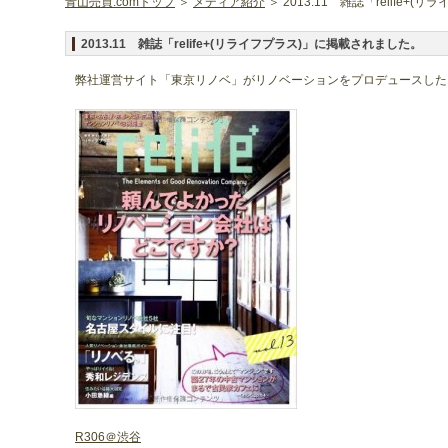
青山売買.comトップ
＞
メディア紹介
＞ 2013.11 雑誌「relife
2013.11 雑誌「relife+(リライフプラス)」に掲載されました。
弊社運営サイト「東京リノベ」がリノベーションをプロデュースした
R306＠渋谷