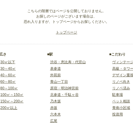
こちらの階層ではページを公開しておりません。
お探しのページがございます場合は、
恐れ入りますが、トップページからお探しください。
トップページ
■広さ
■駅
■こだわり
30㎡以下
渋谷・恵比寿・代官山
ヴィンテー
30～40㎡
表参道
高級・タワ
40～60㎡
外苑前
デザイン重
60～80㎡
青山一丁目
リノベ向き
80～100㎡
原宿・明治神宮前
リノベ済み
100㎡～150㎡
北参道・千駄ヶ谷
駐車場
150㎡～200㎡
乃木坂
ペット相談
200㎡以上
赤坂
青南小区域
六本木
投資用
広尾